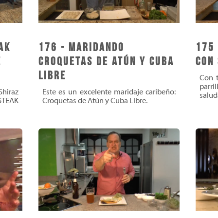
ak
176 - Maridando
175 
z
Croquetas De Atún Y Cuba
con 
Libre
Con t
parr
hiraz
Este es un excelente maridaje caribeño:
saluda
STEAK
Croquetas de Atún y Cuba Libre.