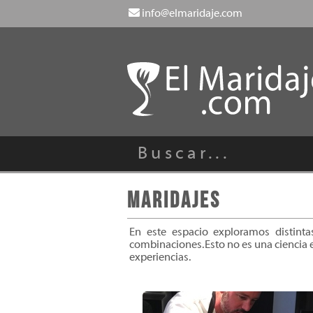
info@elmaridaje.com
Maridajes
En este espacio exploramos distint
combinaciones. Esto no es una ciencia 
experiencias.