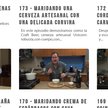
enas
173 - Maridando una
172
Cerveza artesanal con
Cor
una delicada Corvina
Car
elices
En este episodio demostramos como la
Despu
Craft Beer, cerveza artesanal Unicorn:
y esc
robusta, con cuerpo, con...
y...
raña
170 - Maridando Crema de
169