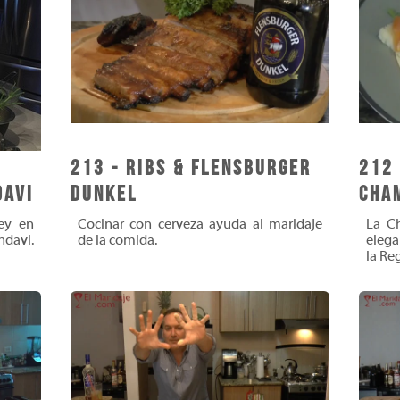
213 - Ribs & Flensburger
212
davi
Dunkel
Cha
ey en
Cocinar con cerveza ayuda al maridaje
La C
ndavi.
de la comida.
elega
la Reg